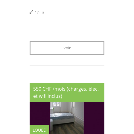
17 m2
Voir
550 CHF /mois (charges, élec.
et wifi inclus)
LOUÉE